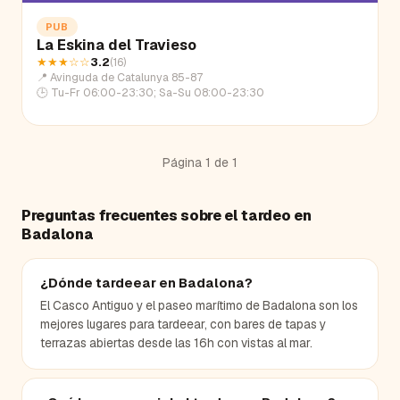
PUB
La Eskina del Travieso
★★★
☆☆
3.2
(
16
)
📍
Avinguda de Catalunya 85-87
🕒
Tu-Fr 06:00-23:30; Sa-Su 08:00-23:30
Página
1
de
1
Preguntas frecuentes sobre el tardeo en
Badalona
¿Dónde tardeear en Badalona?
El Casco Antiguo y el paseo marítimo de Badalona son los
mejores lugares para tardeear, con bares de tapas y
terrazas abiertas desde las 16h con vistas al mar.