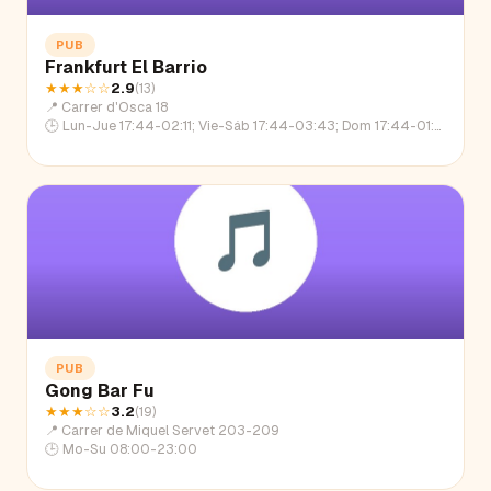
PUB
Frankfurt El Barrio
★★★
☆☆
2.9
(
13
)
📍
Carrer d'Osca 18
🕒
Lun-Jue 17:44-02:11; Vie-Sáb 17:44-03:43; Dom 17:44-01:09
PUB
Gong Bar Fu
★★★
☆☆
3.2
(
19
)
📍
Carrer de Miquel Servet 203-209
🕒
Mo-Su 08:00-23:00