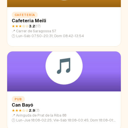
CAFETERÍA
Cafeteria Meili
★★★
☆☆
3.2
(
17
)
📍
Carrer de Saragossa 57
🕒
Lun-Sáb 07:50-20:31; Dom 08:42-13:54
PUB
Can Bayó
★★★
☆☆
2.9
(
7
)
📍
Avinguda de Prat de la Riba 88
🕒
Lun-Jue 18:08-02:25; Vie-Sáb 18:08-03:45; Dom 18:08-01:18