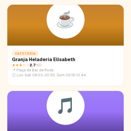
CAFETERÍA
Granja Heladería Elisabeth
★★★
☆☆
2.7
(
10
)
📍
Plaça de Bac de Roda
🕒
Lun-Sáb 08:03-20:55; Dom 09:18-13:44