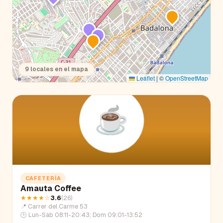
9
locales en el mapa
Leaflet
|
©
OpenStreetMap
CAFETERÍA
Amauta Coffee
★★★★
☆
3.6
(
26
)
📍
Carrer del Carme 53
🕒
Lun-Sáb 08:11-20:43; Dom 09:01-13:52