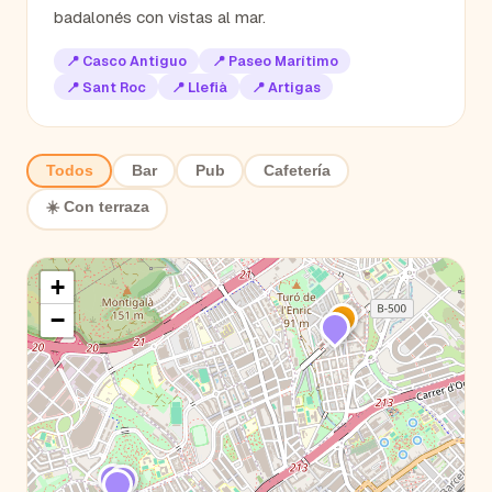
badalonés con vistas al mar.
📍
Casco Antiguo
📍
Paseo Marítimo
📍
Sant Roc
📍
Llefià
📍
Artigas
Todos
Bar
Pub
Cafetería
☀️ Con terraza
+
−