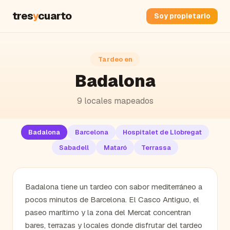
tres
y
cuarto
Soy propietario
Tardeo en
Badalona
9
locales mapeados
Badalona
Barcelona
Hospitalet de Llobregat
Sabadell
Mataró
Terrassa
Badalona tiene un tardeo con sabor mediterráneo a
pocos minutos de Barcelona. El Casco Antiguo, el
paseo marítimo y la zona del Mercat concentran
bares, terrazas y locales donde disfrutar del tardeo