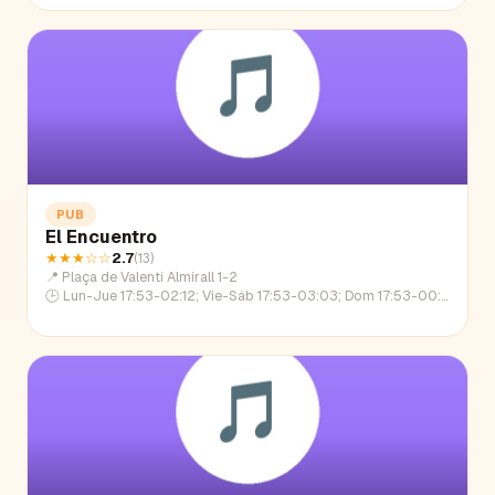
PUB
El Encuentro
★★★
☆☆
2.7
(
13
)
📍
Plaça de Valentí Almirall 1-2
🕒
Lun-Jue 17:53-02:12; Vie-Sáb 17:53-03:03; Dom 17:53-00:46