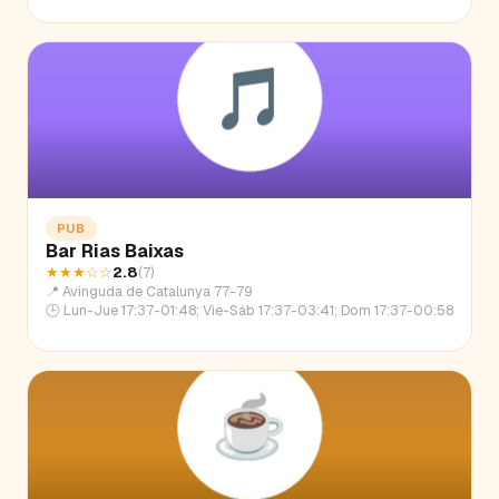
PUB
Bar Rias Baixas
★★★
☆☆
2.8
(
7
)
📍
Avinguda de Catalunya 77-79
🕒
Lun-Jue 17:37-01:48; Vie-Sáb 17:37-03:41; Dom 17:37-00:58