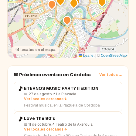
14
locales en el mapa
Leaflet
|
©
OpenStreetMap
📅 Próximos eventos en
Córdoba
Ver todos →
🎵
ETERNOS MUSIC PARTY II EDITION
📅
27 de agosto
📍
La Plazuela
Ver locales cercanos ↓
Festival musical en la Plazuela de Córdoba
🎵
Love The 90's
📅
11 de octubre
📍
Teatro de la Axerquía
Ver locales cercanos ↓
Concierto de Love The 90's en Teatro de la Axerquía