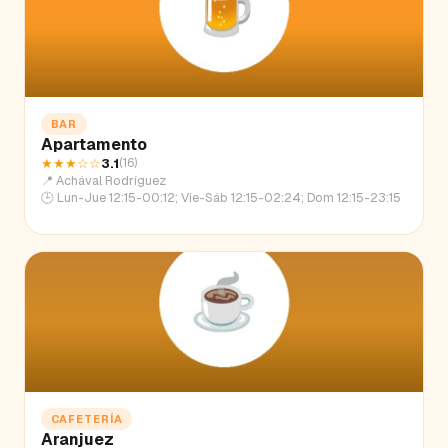
BAR
Apartamento
★★★
☆☆
3.1
(
16
)
📍
Achával Rodríguez
🕒
Lun-Jue 12:15-00:12; Vie-Sáb 12:15-02:24; Dom 12:15-23:15
CAFETERÍA
Aranjuez