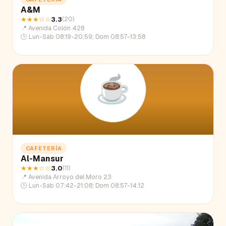
A&M
★★★
☆☆
3.3
(
20
)
📍
Avenida Colón 428
🕒
Lun-Sáb 08:19-20:59; Dom 08:57-13:58
CAFETERÍA
Al-Mansur
★★★
☆☆
3.0
(
11
)
📍
Avenida Arroyo del Moro 23
🕒
Lun-Sáb 07:42-21:08; Dom 08:57-14:12