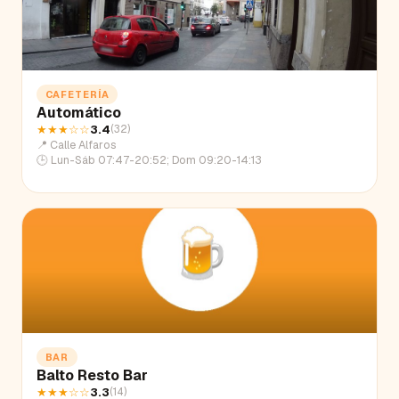
CAFETERÍA
Automático
★★★
☆☆
3.4
(
32
)
📍
Calle Alfaros
🕒
Lun-Sáb 07:47-20:52; Dom 09:20-14:13
BAR
Balto Resto Bar
★★★
☆☆
3.3
(
14
)