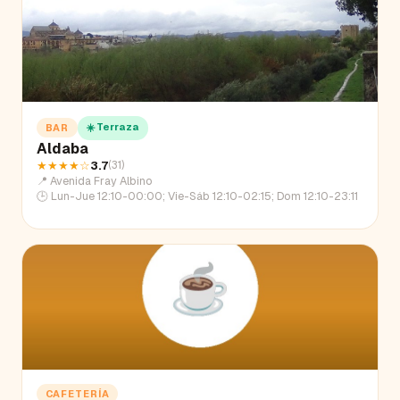
☀️ Terraza
BAR
Aldaba
★★★★
☆
3.7
(
31
)
📍
Avenida Fray Albino
🕒
Lun-Jue 12:10-00:00; Vie-Sáb 12:10-02:15; Dom 12:10-23:11
CAFETERÍA