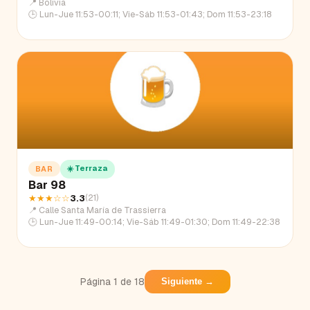
📍
Bolivia
🕒
Lun-Jue 11:53-00:11; Vie-Sáb 11:53-01:43; Dom 11:53-23:18
☀️ Terraza
BAR
Bar 98
★★★
☆☆
3.3
(
21
)
📍
Calle Santa María de Trassierra
🕒
Lun-Jue 11:49-00:14; Vie-Sáb 11:49-01:30; Dom 11:49-22:38
Página
1
de
18
Siguiente →