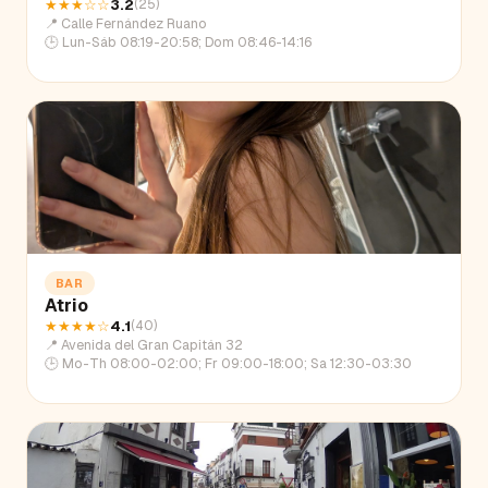
★★★
☆☆
3.2
(
25
)
📍
Calle Fernández Ruano
🕒
Lun-Sáb 08:19-20:58; Dom 08:46-14:16
BAR
Atrio
★★★★
☆
4.1
(
40
)
📍
Avenida del Gran Capitán 32
🕒
Mo-Th 08:00-02:00; Fr 09:00-18:00; Sa 12:30-03:30