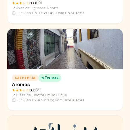
★★★
☆☆
3.0
(
10
)
📍
Avenida Figueroa Alcorta
🕒
Lun-Sáb 08:07-20:49; Dom 08:51-13:57
☀️ Terraza
CAFETERÍA
Aromas
★★★
☆☆
3.3
(
21
)
📍
Plaza del Doctor Emilio Luque
🕒
Lun-Sáb 07:47-21:05; Dom 08:43-13:41