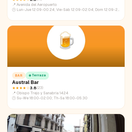
📍
Avenida del Aeropuerto
🕒
Lun-Jue 12:09-00:24; Vie-Sáb 12:09-02:04; Dom 12:09-22:30
☀️ Terraza
BAR
Austral Bar
★★★★
☆
3.8
(
23
)
📍
Obispo Trejo y Sanabria 1424
🕒
Su-We 18:00-02:00; Th-Sa 18:00-05:30