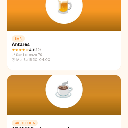
BAR
Antares
★★★★
☆
4.1
(
39
)
📍
San Lorenzo 79
🕒
Mo-Su 18:30-04:00
CAFETERÍA