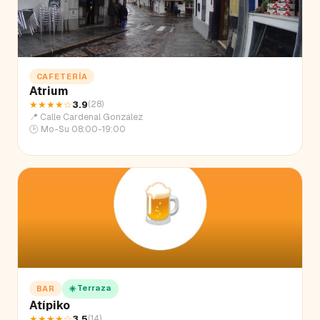
CAFETERÍA
Atrium
★★★★
☆
3.9
(
28
)
📍
Calle Cardenal González
🕒
Mo-Su 08:00-19:00
☀️ Terraza
BAR
Atípiko
★★★★
☆
3.5
(
14
)