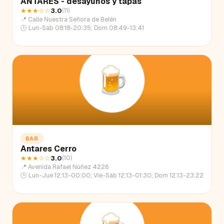
ANTARES - desayunos y tapas
★★★
☆☆
3.0
(
11
)
📍
Calle Nuestra Señora de Belén
🕒
Lun-Sáb 08:18-20:35; Dom 08:49-13:41
BAR
Antares Cerro
★★★
☆☆
3.0
(
10
)
📍
Avenida Rafael Núñez 4226
🕒
Lun-Jue 12:13-00:00; Vie-Sáb 12:13-01:30; Dom 12:13-23:22