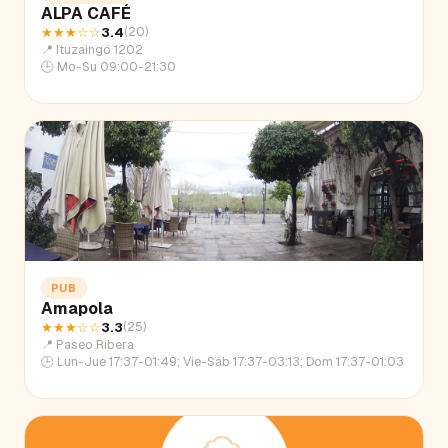
ALPA CAFÉ
★★★
☆☆
3.4
(
20
)
📍
Ituzaingó 1202
🕒
Mo-Su 09:00-21:30
PUB
Amapola
★★★
☆☆
3.3
(
25
)
📍
Paseo Ribera
🕒
Lun-Jue 17:37-01:49; Vie-Sáb 17:37-03:13; Dom 17:37-01:03