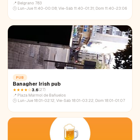
📍
Belgrano 783
🕒
Lun-Jue 11:40-00:08; Vie-Sáb 11:40-01:31; Dom 11:40-23:06
PUB
Banagher Irish pub
★★★★
☆
3.6
(
27
)
📍
Plaza Mármol de Bañuelos
🕒
Lun-Jue 18:01-02:12; Vie-Sáb 18:01-03:22; Dom 18:01-01:07