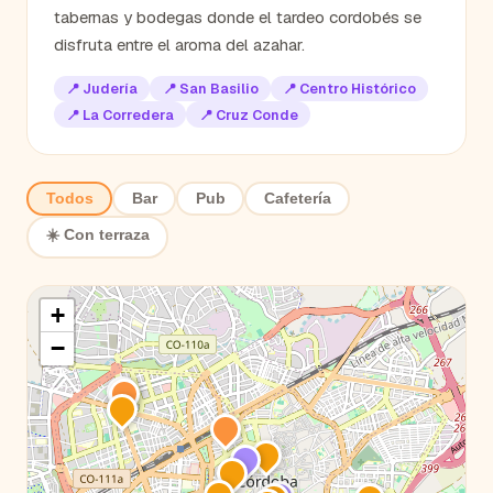
tabernas y bodegas donde el tardeo cordobés se
disfruta entre el aroma del azahar.
📍
Judería
📍
San Basilio
📍
Centro Histórico
📍
La Corredera
📍
Cruz Conde
Todos
Bar
Pub
Cafetería
☀️ Con terraza
+
−