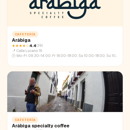
CAFETERÍA
Arábiga
★★★★
☆
4.4
(
39
)
📍
Calle Lucano 15
🕒
Mo-Fr 09:30-14:00; Fr 16:00-18:00; Sa 10:00-18:00; Su 10:00-14:00
CAFETERÍA
Arábiga specialty coffee