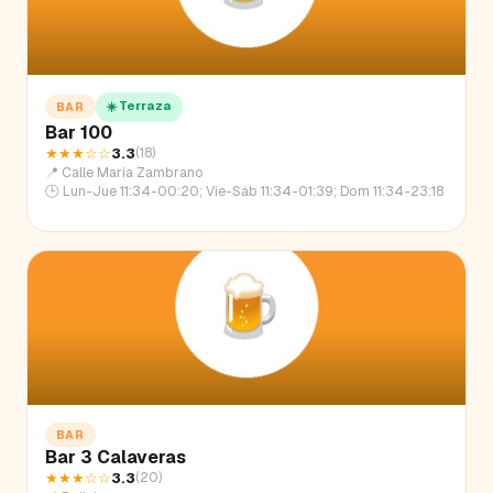
☀️ Terraza
BAR
Bar 100
★★★
☆☆
3.3
(
18
)
📍
Calle María Zambrano
🕒
Lun-Jue 11:34-00:20; Vie-Sáb 11:34-01:39; Dom 11:34-23:18
BAR
Bar 3 Calaveras
★★★
☆☆
3.3
(
20
)