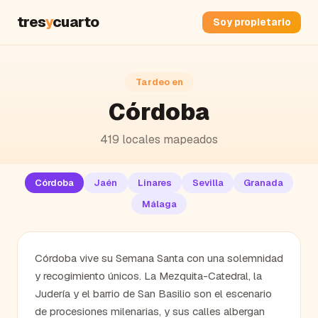
tres
y
cuarto
Soy propietario
Tardeo en
Córdoba
419
locales mapeados
Córdoba
Jaén
Linares
Sevilla
Granada
Málaga
Córdoba vive su Semana Santa con una solemnidad
y recogimiento únicos. La Mezquita-Catedral, la
Judería y el barrio de San Basilio son el escenario
de procesiones milenarias, y sus calles albergan