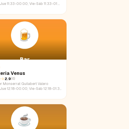
 11:33-00:00; Vie-Sáb 11:33-01:39; Dom 11:33-23:18
eria Venus
☆☆
2.9
(
6
)
er Monserrat Guilabert Valero
e 12:18-00:00; Vie-Sáb 12:18-01:33; Dom 12:18-22:33