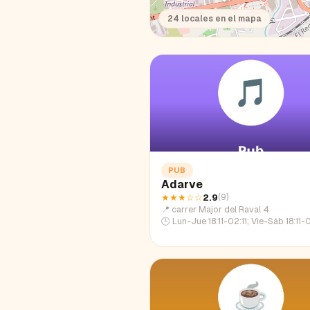
24
locales en el mapa
PUB
Adarve
★★★
☆☆
2.9
(
9
)
📍
carrer Major del Raval 4
🕒
Lun-Jue 18:11-02:11; Vie-Sáb 18:11-03:49; Dom 18