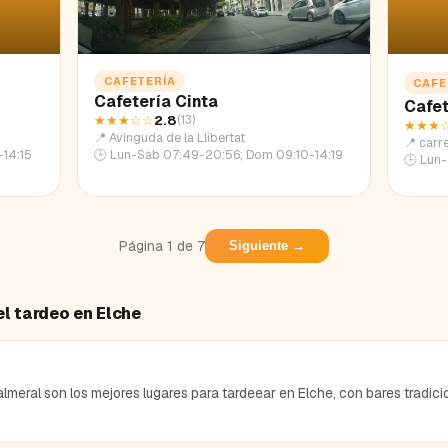
CAFETERÍA
CAFE
Cafetería Cinta
Cafet
★★★
☆☆
2.8
(
13
)
★★★
📍
Avinguda de la Llibertat
📍
carr
14:15
🕒
Lun-Sáb 07:49-20:56; Dom 09:10-14:19
🕒
Lun-
Página
1
de
7
Siguiente →
el tardeo en
Elche
almeral son los mejores lugares para tardeear en Elche, con bares tradici