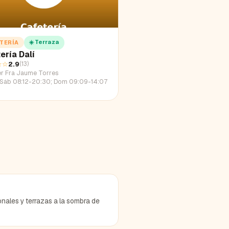
☀️ Terraza
TERÍA
ería Dalí
☆☆
2.9
(
13
)
er Fra Jaume Torres
Sáb 08:12-20:30; Dom 09:09-14:07
onales y terrazas a la sombra de