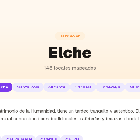
Tardeo en
Elche
148
locales mapeados
lche
Santa Pola
Alicante
Orihuela
Torrevieja
Murc
trimonio de la Humanidad, tiene un tardeo tranquilo y auténtico. El
meral concentran bares tradicionales, cafeterías y terrazas donde lo
📍
El Palmeral
📍
Carrús
📍
El Pla