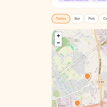
Todos
Bar
Pub
Ca
+
−