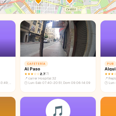
CAFETERÍA
PUB
Al Paso
Alqu
★★★
☆☆
2.7
★★★
(
7
)
📍
carrer Hospital 32
📍
Repl
:11-00:43
🕒
Lun-Sáb 07:40-20:51; Dom 09:06-14:09
🕒
Lun-Ju