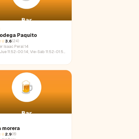
Bodega Paquito
★
☆
3.6
(
24
)
r Isaac Peral 14
e 11:52-00:14; Vie-Sáb 11:52-01:54; Dom 11:52-23:01
a morera
☆☆
2.9
(
8
)