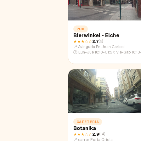
PUB
Bierwinkel - Elche
★★★
☆☆
2.7
(
6
)
📍
Avinguda En Joan Carles I
🕒
Lun-Jue 18:13-01:57; Vie-Sáb 18:13-03:00; Dom 18:
CAFETERÍA
Botanika
★★★
☆☆
2.9
(
14
)
📍
carrer Porta Oriola