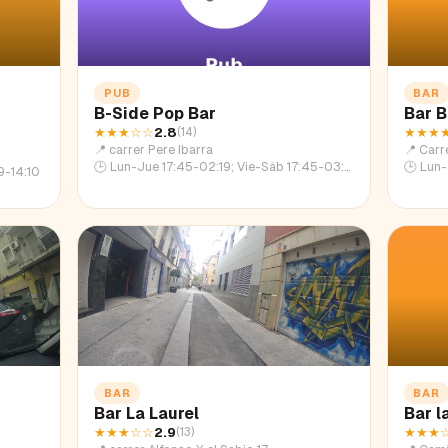
PUB
BAR
B-Side Pop Bar
Bar 
★★★
☆☆
2.8
★★★
(
14
)
📍
carrer Pere Ibarra
📍
Carre
🕒
Lun-Jue 17:45-02:19; Vie-Sáb 17:45-03:45; Dom 17:45-00:55
🕒
Lun-Ju
9-14:10
BAR
BAR
Bar La Laurel
Bar l
★★★
☆☆
2.9
★★★
(
13
)