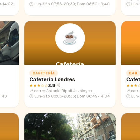
9-14:02
🕒
Lun-Sáb 07:53-20:39; Dom 08:50-13:40
🕒
Lun-Jue
CAFETERÍA
BAR
Cafeteria Londres
Cafet
★★★
☆☆
2.8
★★★
(
4
)
📍
carrer Antonio Ripoll Javaloyes
📍
carr
3:48
🕒
Lun-Sáb 08:06-20:35; Dom 08:49-14:04
🕒
Lun-Ju