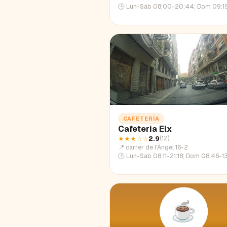
🕒
Lun-Sáb 08:00-20:44; Dom 09:1
CAFETERÍA
Cafeteria Elx
★★★
☆☆
2.9
(
12
)
📍
carrer de l'Àngel 16-2
🕒
Lun-Sáb 08:11-21:18; Dom 08:46-1