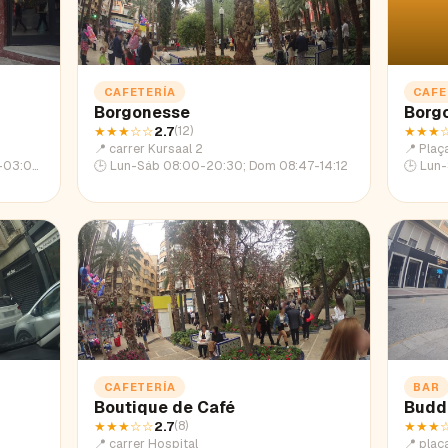
CAFETERÍA
CAFE
Borgonesse
Borg
★★★
☆☆
2.7
★★★
(
12
)
📍
carrer Kursaal 2
📍
Plaç
13-01:07
🕒
Lun-Sáb 08:00-20:30; Dom 08:47-14:12
🕒
Lun-
CAFETERÍA
BAR
Boutique de Café
Budd
★★★
☆☆
2.7
★★★
(
8
)
📍
carrer Hospital
📍
plaça