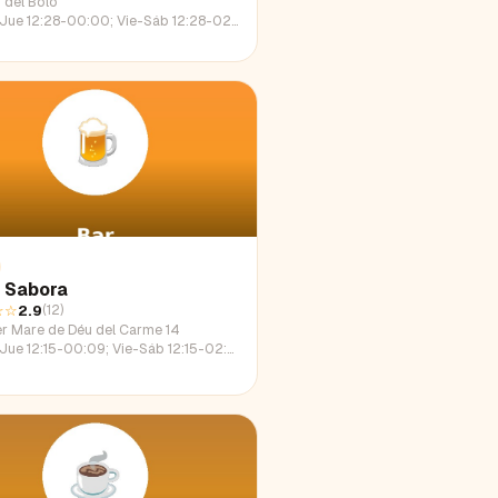
 del Bolo
e 12:28-00:00; Vie-Sáb 12:28-02:00; Dom 12:28-22:46
 Sabora
☆☆
2.9
(
12
)
er Mare de Déu del Carme 14
e 12:15-00:09; Vie-Sáb 12:15-02:23; Dom 12:15-22:38