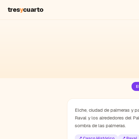
tres
y
cuarto
E
Elche, ciudad de palmeras y pa
Raval y los alrededores del Pal
sombra de las palmeras.
📍
Casco Histórico
📍
Raval