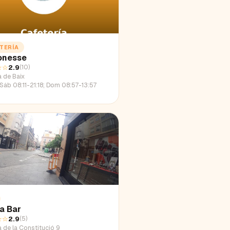
TERÍA
onesse
☆☆
2.9
(
10
)
a de Baix
Sáb 08:11-21:18; Dom 08:57-13:57
a Bar
☆☆
2.9
(
5
)
 de la Constitució 9