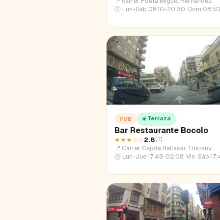
📍
carrer Poeta Miguel Hernàndez
🕒
Lun-Sáb 08:10-20:30; Dom 08:50
☀️ Terraza
PUB
Bar Restaurante Bocolo
★★★
☆☆
2.8
(
7
)
📍
Carrer Capità Baltasar Tristany
🕒
Lun-Jue 17:48-02:08; Vie-Sáb 17:48-03:40; Dom 17