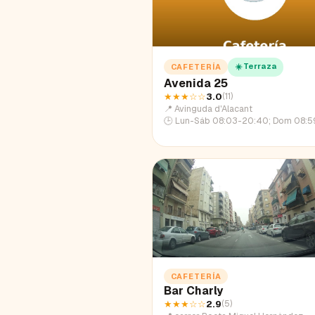
☀️ Terraza
CAFETERÍA
Avenida 25
★★★
☆☆
3.0
(
11
)
📍
Avinguda d'Alacant
🕒
Lun-Sáb 08:03-20:40; Dom 08:5
CAFETERÍA
Bar Charly
★★★
☆☆
2.9
(
5
)