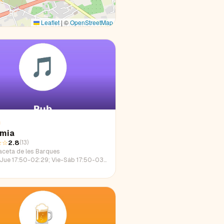
Leaflet
|
©
OpenStreetMap
imia
☆☆
2.8
(
13
)
aceta de les Barques
e 17:50-02:29; Vie-Sáb 17:50-03:30; Dom 17:50-01:00