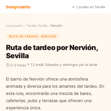
tres
y
cuarto
← Locales en
Sevilla
tresycuarto
›
Tardeo
Sevilla
›
Nervión
RUTA DE TARDEO ·
NERVIÓN
Ruta de tardeo por Nervión,
Sevilla
📍
1.2 km
📅
Sábados y domingos por la tarde
⏱
2-3 horas
El barrio de Nervión ofrece una atmósfera
animada y diversa para los amantes del tardeo. En
esta ruta, encontrarás una mezcla de bares,
cafeterías, pubs y terrazas que ofrecen una
experiencia única.